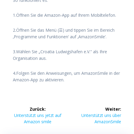
So funktioniert es:
1.Öffnen Sie die Amazon-App auf Ihrem Mobiltelefon.
2.Öffnen Sie das Menü (☰) und tippen Sie im Bereich
‚Programme und Funktionen‘ auf ‚AmazonSmile‘.
3.Wählen Sie „Croatia Ludwigshafen e.V.“ als Ihre
Organisation aus.
4.Folgen Sie den Anweisungen, um AmazonSmile in der
Amazon-App zu aktivieren.
Beitragsnavigation
Zurück:
Weiter:
Vorheriger
Nächster
Unterstützt uns jetzt auf
Unterstützt uns über
Beitrag:
Beitrag:
Amazon smile
AmazonSmile