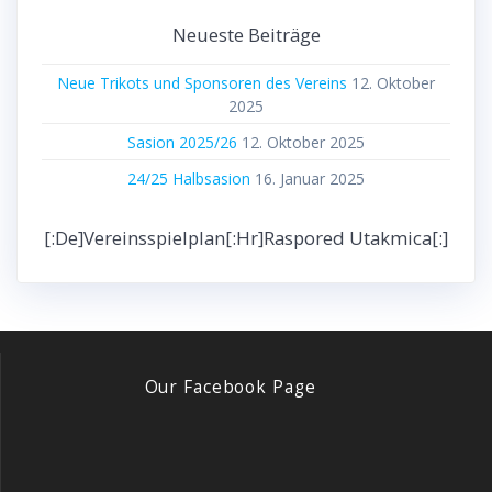
Neueste Beiträge
Neue Trikots und Sponsoren des Vereins
12. Oktober
2025
Sasion 2025/26
12. Oktober 2025
24/25 Halbsasion
16. Januar 2025
[:de]Vereinsspielplan[:hr]Raspored Utakmica[:]
Our Facebook Page