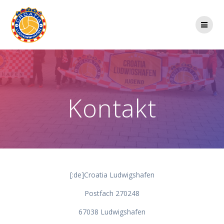
Zum
Inhalt
springen
Kontakt
[:de]Croatia Ludwigshafen
Postfach 270248
67038 Ludwigshafen