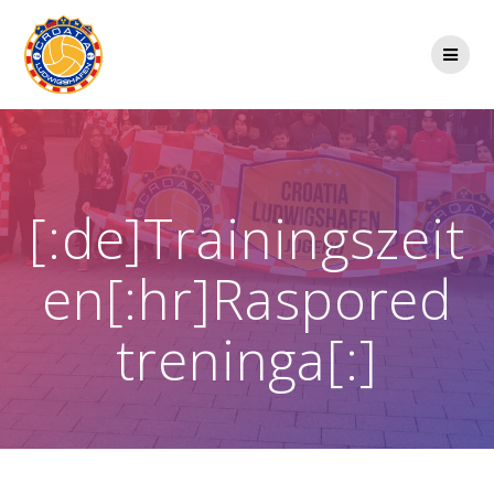
Zum
Inhalt
springen
[:de]Trainingszeit
en[:hr]Raspored
treninga[:]