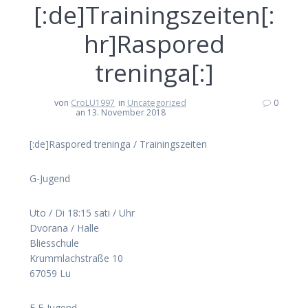
[:de]Trainingszeiten[:
hr]Raspored
treninga[:]
von
CroLU1997
in
Uncategorized
0
an 13. November 2018
[:de]Raspored treninga / Trainingszeiten
G-Jugend
Uto / Di 18:15 sati / Uhr
Dvorana / Halle
Bliesschule
Krummlachstraße 10
67059 Lu
E,F-Jugend