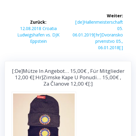
Beitragsnavigation
Weiter:
Nächster
Zurück:
[:de]Hallenmeisterschaft
Vorheriger
Beitrag:
12.08.2018 Croatia
05.
Beitrag:
Ludwigshafen vs. DJK
06.01.2019[:hr]Dvoransko
Eppstein
prvenstvo 05.,
06.01.2018[:]
[:de]Mütze In Angebot… 15,00€ , Für Mitglieder
12,00 €[:hr]Zimske Kape U Ponudi… 15,00€ ,
Za Članove 12,00 €[:]