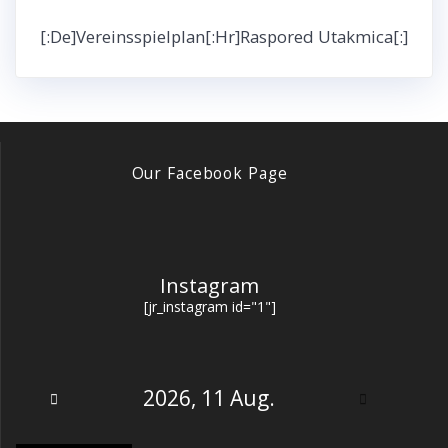
[:de]Vereinsspielplan[:hr]Raspored Utakmica[:]
Our Facebook Page
Instagram
[jr_instagram id="1"]
2026, 11 Aug.