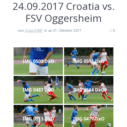
24.09.2017 Croatia vs.
FSV Oggersheim
von
CroLU1997
in
an 31. Oktober 2017
0
IMG 0503 DxO
IMG 0511 DxO
IMG 0487 DxO
IMG 0514 DxO
IMG 0513 DxO
IMG 0477 DxO