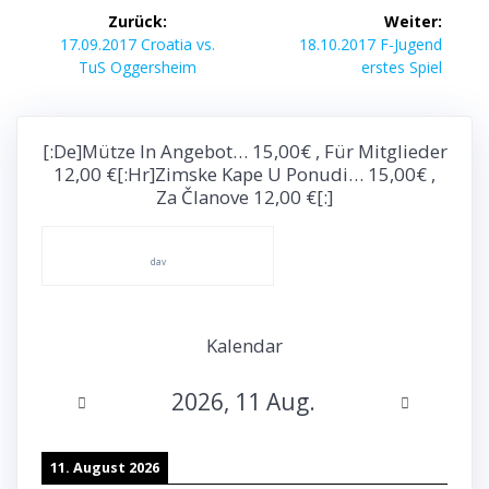
Beitragsnavigation
Zurück:
Weiter:
Vorheriger
Nächster
17.09.2017 Croatia vs.
18.10.2017 F-Jugend
Beitrag:
Beitrag:
TuS Oggersheim
erstes Spiel
[:de]Mütze In Angebot… 15,00€ , Für Mitglieder
12,00 €[:hr]Zimske Kape U Ponudi… 15,00€ ,
Za Članove 12,00 €[:]
dav
Kalendar
2026, 11 Aug.
11. August 2026